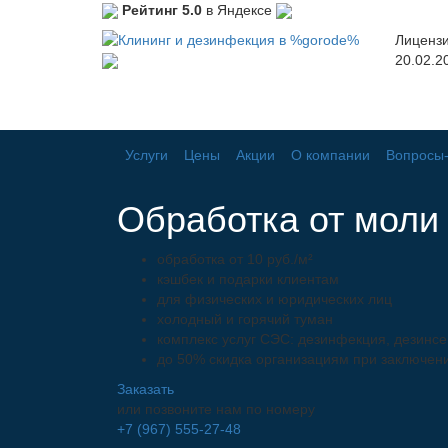
Рейтинг 5.0
в Яндексе
Лицензи
20.02.2
Услуги
Цены
Акции
О компании
Вопросы-
Обработка от моли
обработка от 10 руб./м²
кэшбек и подарки клиентам
для физических и юридических лиц
холодный и горячий туман
комплекс услуг СЭС: дезинфекция, дезинсе
до 50% скидка организациям при заключен
Заказать
или позвоните нам по номеру
+7 (967) 555-27-48