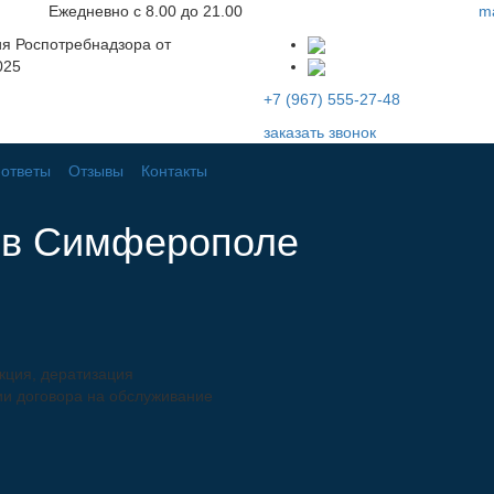
Ежедневно с 8.00 до 21.00
ma
я Роспотребнадзора от
025
+7 (967) 555-27-48
заказать звонок
ответы
Отзывы
Контакты
 в Симферополе
кция, дератизация
ии договора на обслуживание