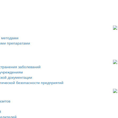
 методами
ыми препаратами
странения заболеваний
 учреждениям
ской документации
огической безопасности предприятий
азитов
й
редителей